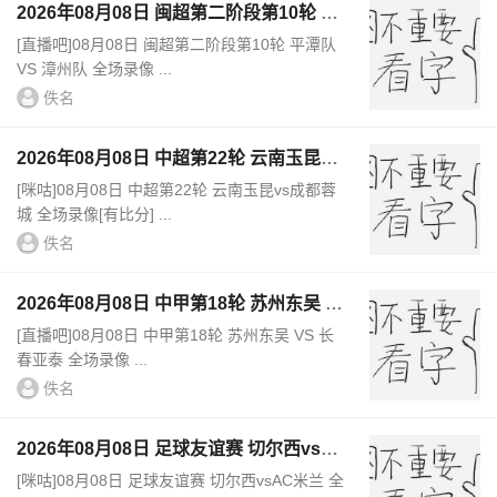
2026年08月08日 闽超第二阶段第10轮 平
潭队 VS 漳州队 全场录像
[直播吧]08月08日 闽超第二阶段第10轮 平潭队
VS 漳州队 全场录像 ...
佚名
2026年08月08日 中超第22轮 云南玉昆vs
成都蓉城 全场录像
[咪咕]08月08日 中超第22轮 云南玉昆vs成都蓉
城 全场录像[有比分] ...
佚名
2026年08月08日 中甲第18轮 苏州东吴 V
S 长春亚泰 全场录像
[直播吧]08月08日 中甲第18轮 苏州东吴 VS 长
春亚泰 全场录像 ...
佚名
2026年08月08日 足球友谊赛 切尔西vsAC
米兰 全场录像
[咪咕]08月08日 足球友谊赛 切尔西vsAC米兰 全