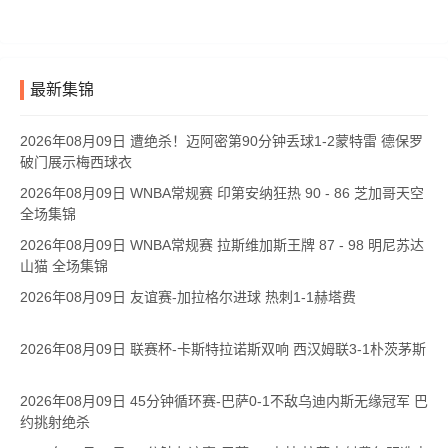
最新集锦
2026年08月09日 遭绝杀！迈阿密第90分钟丢球1-2蒙特雷 德保罗
破门展示梅西球衣
2026年08月09日 WNBA常规赛 印第安纳狂热 90 - 86 芝加哥天空
全场集锦
2026年08月09日 WNBA常规赛 拉斯维加斯王牌 87 - 98 明尼苏达
山猫 全场集锦
2026年08月09日 友谊赛-加拉格尔进球 热刺1-1赫塔费
2026年08月09日 联赛杯-卡斯特拉诺斯双响 西汉姆联3-1朴茨茅斯
2026年08月09日 45分钟循环赛-巴萨0-1不敌乌迪内斯无缘冠军 巴
约挑射绝杀