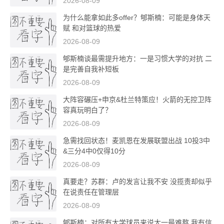
2026-08-09
为什么能拿如此多offer？郇斯楠：可能是身体天
赋 和对篮球的热爱
2026-08-09
郇斯楠谈最需提升地方：一是习惯大学的对抗 二
是完善自我补短板
2026-08-09
大阵容碾压+申京&杜兰特策应！火箭的无控卫阵
容真玩明白了？
2026-08-09
急需找回状态！麦凯恩在发展联盟出战 10投3中
&三分4中0仅得10分
2026-08-09
真要走？苏群：卢的发言让我不安 没揽责却似乎
在说责任在管理层
2026-08-09
郇斯楠：对所有大学球员来说大一最难熬 我有信