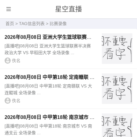
星空直播
首页
> TAG信息列表 > 比赛录像
2026年08月08日 亚洲大学生篮球联赛半
决赛 政治大学 VS 早稻田大学 全场录像
[直播吧]08月08日 亚洲大学生篮球联赛半决赛
政治大学 VS 早稻田大学 全场录像 ...
佚名
2026年08月08日 中甲第18轮 定南赣联 V
S 大连鲲城 全场录像
[直播吧]08月08日 中甲第18轮 定南赣联 VS 大
连鲲城 全场录像 ...
佚名
2026年08月08日 中甲第18轮 南京城市 V
S 南通支云 全场录像
[直播吧]08月08日 中甲第18轮 南京城市 VS 南
通支云 全场录像 ...