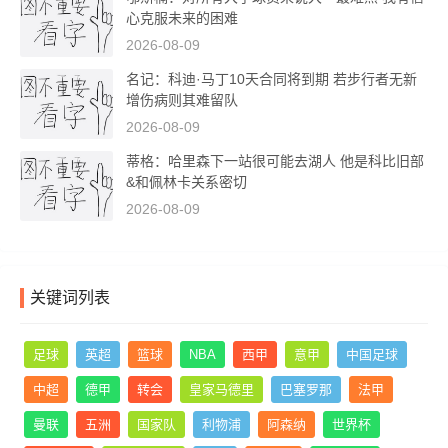
心克服未来的困难
2026-08-09
名记：科迪·马丁10天合同将到期 若步行者无新
增伤病则其难留队
2026-08-09
蒂格：哈里森下一站很可能去湖人 他是科比旧部
&和佩林卡关系密切
2026-08-09
关键词列表
足球
英超
篮球
NBA
西甲
意甲
中国足球
中超
德甲
转会
皇家马德里
巴塞罗那
法甲
曼联
五洲
国家队
利物浦
阿森纳
世界杯