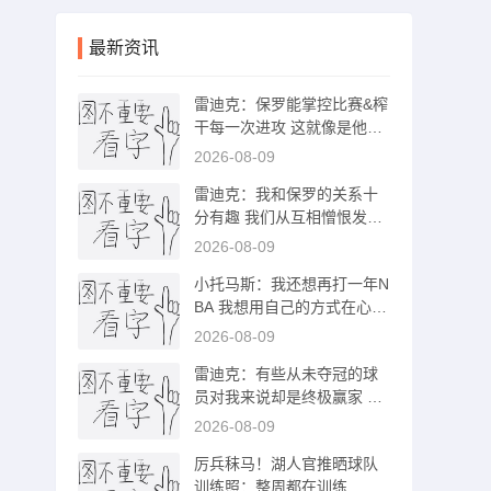
最新资讯
雷迪克：保罗能掌控比赛&榨
干每一次进攻 这就像是他比
赛的缩影
2026-08-09
雷迪克：我和保罗的关系十
分有趣 我们从互相憎恨发展
为亲密家人
2026-08-09
小托马斯：我还想再打一年N
BA 我想用自己的方式在心理
上结束生涯
2026-08-09
雷迪克：有些从未夺冠的球
员对我来说却是终极赢家 保
罗就是一个
2026-08-09
厉兵秣马！湖人官推晒球队
训练照：整周都在训练