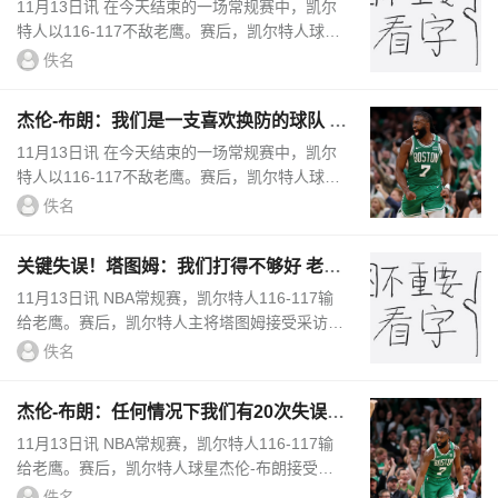
始就质疑自己的准备情况
11月13日讯 在今天结束的一场常规赛中，凯尔
特人以116-117不敌老鹰。赛后，凯尔特人球员
德里克-怀特接受了媒体的采访。在谈到本场比
佚名
赛的失利时，怀特表示：“我们...
杰伦-布朗：我们是一支喜欢换防的球队 今
晚的拼搏程度不如往常
11月13日讯 在今天结束的一场常规赛中，凯尔
特人以116-117不敌老鹰。赛后，凯尔特人球星
杰伦-布朗接受了媒体的采访。在谈到球队本场
佚名
比赛的表现时，布朗表示：“我...
关键失误！塔图姆：我们打得不够好 老鹰
配得上这场胜利
11月13日讯 NBA常规赛，凯尔特人116-117输
给老鹰。赛后，凯尔特人主将塔图姆接受采访时
表示：“我们打得不够好，配不上赢球。老鹰配
佚名
得上这场胜利。”本场比赛塔...
杰伦-布朗：任何情况下我们有20次失误都
不正常 要像以往那样同步
11月13日讯 NBA常规赛，凯尔特人116-117输
给老鹰。赛后，凯尔特人球星杰伦-布朗接受了
媒体的采访。对于本场球队失误过多的情况，布
佚名