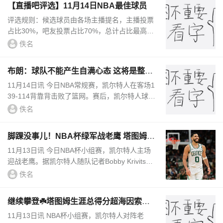
【直播吧评选】11月14日NBA最佳球员
评选规则：候选球员由各场主播提名，主播投票
占比30%，吧友投票占比70%，总计占比最高者
当选最佳。今日提名：小瓦格纳/步行者90-94魔
佚名
术今日数据：29分3篮板6助攻1抢断...
布朗：球队不能产生自满心态 这将是整个
赛季的最大挑战
11月14日讯 今日NBA常规赛，凯尔特人在客场1
39-114背靠背击败了篮网。赛后，凯尔特人球星
杰伦-布朗接受了记者采访。谈到球队最大的挑
佚名
战，布朗说道：“我认为我们...
脚踝没事儿！NBA杯绿军战老鹰 塔图姆状
态升级为可以出战！
11月13日讯 今日NBA杯小组赛，凯尔特人主场
迎战老鹰。据凯尔特人随队记者Bobby Krivitsky
报道，塔图姆与霍福德本场比赛均可以出战。在
佚名
此前对阵雄鹿的比赛中，塔...
继续攀登☘️塔图姆生涯总得分超海因索恩
升至绿军队史第12位
11月13日讯 NBA杯小组赛，凯尔特人对阵老