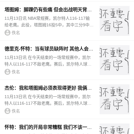
塔图姆：脚踝仍有些痛 但会出战明天背靠
背对阵篮网的比赛
11月13日讯 NBA常规赛，凯尔特人116-117输
给老鹰。此役，塔图姆16投5中，其中三分9中
2，罚球8中8，得到20分6篮板8助攻1抢断2盖
佚名
帽。赛后采访，塔图姆谈到了他的脚踝伤，...
德里克-怀特：当有球员缺阵时 其他人会抓
住机会打出精彩的表现
11月13日讯 在今天结束的一场常规赛中，凯尔
特人以116-117不敌老鹰。赛后，凯尔特人球员
德里克-怀特接受了媒体的采访。在谈到球队的
佚名
阵容深度时，怀特表示：“我认...
杰伦：我和塔图姆必须表现得更好 我俩一
共出现了11次失误
11月13日讯 在今天结束的一场常规赛中，凯尔
特人以116-117不敌老鹰。赛后，凯尔特人球星
杰伦-布朗接受了媒体的采访。在谈到球队本场
佚名
比赛的表现时，布朗表示：“我...
怀特：我们的开局非常糟糕 我们不该一开