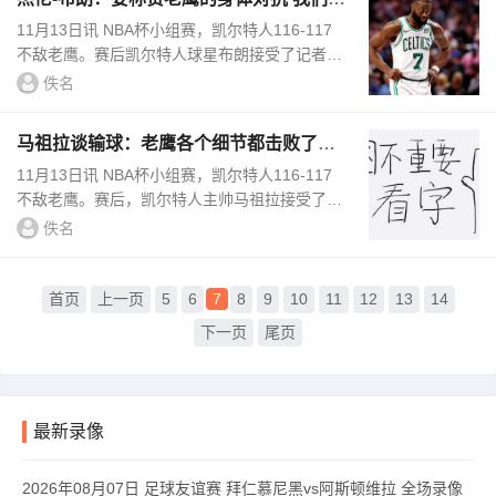
是要做得更好
11月13日讯 NBA杯小组赛，凯尔特人116-117
不敌老鹰。赛后凯尔特人球星布朗接受了记者的
采访。谈到本场比赛的失利，布朗说道：“我觉
佚名
得我们就是要做得更好。没有...
马祖拉谈输球：老鹰各个细节都击败了我
们 他们配得上胜利
11月13日讯 NBA杯小组赛，凯尔特人116-117
不敌老鹰。赛后，凯尔特人主帅马祖拉接受了记
者的采访。谈及凯尔特人队出现的20次失误，马
佚名
祖拉提到了老鹰队的身体对...
首页
上一页
5
6
7
8
9
10
11
12
13
14
下一页
尾页
最新录像
2026年08月07日 足球友谊赛 拜仁慕尼黑vs阿斯顿维拉 全场录像