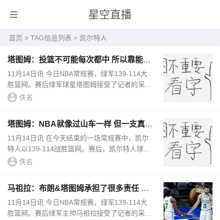
星空直播
首页
> TAG信息列表 > 凯尔特人
塔图姆：投篮不可能每次都中 所以靠能量
设定基调是很重要的
11月14日讯 今日NBA常规赛，绿军139-114大
胜篮网。赛后绿军球星塔图姆接受了记者的采
访。谈到球队的心态，塔图姆说道：“通过能量
佚名
和类似的东西来设定基调是非常...
塔图姆：NBA就像过山车一样 但一支真正
优秀球队的标志是如何应对
11月14日讯 在今天结束的一场常规赛中，凯尔
特人以139-114战胜篮网。赛后，凯尔特人球星
杰森-塔图姆接受了媒体的采访。在谈到最近的
佚名
两场比赛时，塔图姆表示：“NB...
马祖拉：布朗&塔图姆承担了很多责任 他
俩的全面表现对球队很重要
11月14日讯 今日NBA常规赛，绿军139-114大
胜篮网。赛后绿军主帅马祖拉接受了记者的采