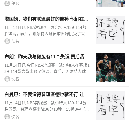
访。谈到本场比赛布朗&塔图姆的表现，马祖拉
佚名
说道：“一切都从他俩开始。所...
塔图姆：我们有联盟最好的替补 他们在别
队都能首发
11月14日讯 NBA常规赛，凯尔特人139-114战
胜篮网。赛后，凯尔特人球员塔图姆接受了采
访。他说：“普理查德非常重要，他正打出职业
佚名
生涯的最佳开局。很多时候，他能改...
布朗：昨天我与獭兔有11个失误 赛后我说
要打得更好&而今天就一次
11月14日讯 今日NBA常规赛，凯尔特人在客场1
39-114背靠背击败了篮网。赛后，凯尔特人球星
杰伦-布朗接受了记者采访。谈到球队反弹，布
佚名
朗讲道：“背靠背比赛，显然双...
白曼巴：不要觉得普理查德也就还行 让他
首发他能场均27+8
11月14日讯 NBA常规赛，凯尔特人139-114战
胜篮网。普理查德出战36分13秒，13投8中（三
分9中5）、罚球4中2，拿到23分6篮板8助攻2抢
佚名
断1盖帽。近日，绿军评论员斯卡拉布...