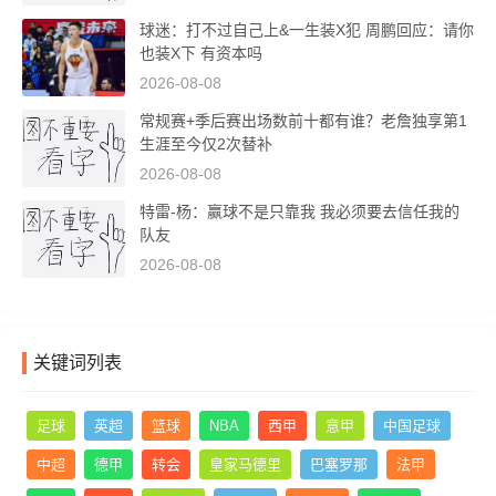
球迷：打不过自己上&一生装X犯 周鹏回应：请你
也装X下 有资本吗
2026-08-08
常规赛+季后赛出场数前十都有谁？老詹独享第1
生涯至今仅2次替补
2026-08-08
特雷-杨：赢球不是只靠我 我必须要去信任我的
队友
2026-08-08
关键词列表
足球
英超
篮球
NBA
西甲
意甲
中国足球
中超
德甲
转会
皇家马德里
巴塞罗那
法甲