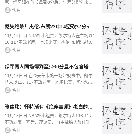
鹰。塔图姆在首节拿到8分后，生涯总得分来到1
2196分，超越汤姆-海因索恩（12194分），排
佚名
名绿军队史第12位。本场比赛前数据...
憾失绝杀！杰伦-布朗22中14空砍37分5板
2助1断
11月13日讯 NBA杯小组赛，凯尔特人在主场以1
16-117不敌老鹰。本场比赛，杰伦-布朗出战36
分钟，投篮22中14，三分6中3，罚球10中6，爆
佚名
砍37分5篮板2助攻1抢断，还有6失误。...
绿军两人同场得到至少30分且不包含塔图
姆 2014年来首次
11月13日讯 在今天结束的一场常规赛中，凯尔
特人以116-117不敌老鹰。本场比赛，凯尔特人
球员杰伦-布朗出场36分钟，22投14中，其中三
佚名
分球6投3中，罚球10罚6中，得到37...
张佳玮：怀特渐有《绝命毒师》老白的气
质了 老鹰没有错位弱点
11月13日讯 NBA杯小组赛，凯尔特人116-117
不敌老鹰。赛后，评论员、自由撰稿人张佳玮发
文点评了本场比赛，原文如下：没特雷-杨的鹰
佚名
队赢了凯尔特人。关键决策是放...