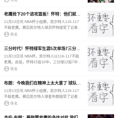
朗认为：“无论任何时候，我们出...
老鹰抢下20个进攻篮板！怀特：他们就是
更有侵略性 他们更想赢
11月13日讯 NBA杯小组赛，凯尔特人116-117
不敌老鹰。赛后凯尔特人球员怀特接受了记者的
采访。谈到本场比赛老鹰抢下20个进攻篮板，怀
佚名
特说道：“他们就是更有侵略...
三分时代！怀特绿军生涯5次单场7三分排
队史第四 雷-阿伦仅4次
11月13日讯 NBA杯，凯尔特人以116-117不敌
老鹰。此役，怀特15投10中，三分球12投7中，
罚球5罚4中，得到31分6篮板5助攻1抢断。据统
佚名
计，这是怀特在凯尔特人第5次单场命...
布朗：今晚我们在精神上太大意了 球队表
现得太随意
11月13日讯 NBA杯小组赛，凯尔特人116-117
不敌老鹰。赛后凯尔特人球星布朗接受了记者的
采访。谈到本场比赛的失利，布朗说道：“我认
佚名
为今晚我们在精神上太大意了...
杰伦-布朗：要称赞老鹰的身体对抗 我们就