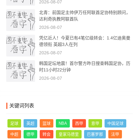
2026-08-07
北青：前国足主帅伊万任阿联酋足协特别顾问，
达利奇执教阿联酋队
2026-08-07
凭亿近人！今夏已有4笔亿级转会：1.4亿迪奥曼
德领衔 英超3人在列
2026-08-07
韩国足坛地震！首尔警方昨日搜查韩国足协，历
时11小时22分钟
2026-08-07
关键词列表
足球
英超
篮球
NBA
西甲
意甲
中国足球
中超
德甲
转会
皇家马德里
巴塞罗那
法甲