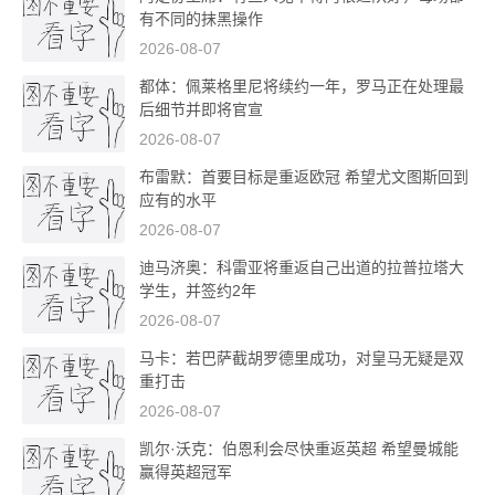
有不同的抹黑操作
2026-08-07
都体：佩莱格里尼将续约一年，罗马正在处理最
后细节并即将官宣
2026-08-07
布雷默：首要目标是重返欧冠 希望尤文图斯回到
应有的水平
2026-08-07
迪马济奥：科雷亚将重返自己出道的拉普拉塔大
学生，并签约2年
2026-08-07
马卡：若巴萨截胡罗德里成功，对皇马无疑是双
重打击
2026-08-07
凯尔·沃克：伯恩利会尽快重返英超 希望曼城能
赢得英超冠军